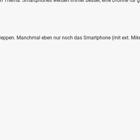
 ein Thema. Smartphones werden immer besser, eine Drohne für 
eppen. Manchmal eben nur noch das Smartphone (mit ext. Mikrofo