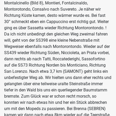
Montalcinello (Bild 8), Montieri, Fontalcinaldo,
Montorotondo, Consalvo nach Suvereto. Je näher wir
Richtung Küste kamen, desto wärmer wurde es. Bei fast
30° schmeckt eben ein Cappuccino erst richtig gut. Weiter
ging es über Sassetta wieder Richtung Montorontondo. !
Da ich nicht unbedingt den gleichen Weg zweimal fahren
will, geht von der SS398 eine kleine Nebenstraße mit
Wegweiser ebenfalls nach Montorontondo. Wieder auf der
SS439 wieder Richtung Süden, Niccioleta, an Prata vorbei,
dann rechts ab nach Tatti, Roccatederighi, Sassofortino
auf die SS73 Richtung Norden bis Monticiano, Richtung
San Lorenzo. Nach etwa 3,7 km (SAMONT) geht links ein
unbefestigter Weg ab. Wir hielten uns dann eher rechts und
gelangten über eine teilweise uralte Steinstraße immer
tiefer in den Wald bis uns ein querliegender Baumstamm
bremste. Zum Glück war er schon recht morsch, so
konnten wir nach etwas hin und her ein Stück abbrechen
um mit den Mopeds zu passieren. Bei Brenna (SEBREN)
kamen wir dann nach etwa 8km wieder auf die Teerstraße,