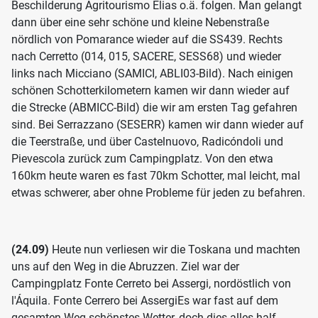
Beschilderung Agritourismo Elias o.ä. folgen. Man gelangt
dann über eine sehr schöne und kleine Nebenstraße
nördlich von Pomarance wieder auf die SS439. Rechts
nach Cerretto (014, 015, SACERE, SESS68) und wieder
links nach Micciano (SAMICI, ABLI03-Bild). Nach einigen
schönen Schotterkilometern kamen wir dann wieder auf
die Strecke (ABMICC-Bild) die wir am ersten Tag gefahren
sind. Bei Serrazzano (SESERR) kamen wir dann wieder auf
die Teerstraße, und über Castelnuovo, Radicóndoli und
Pievescola zurück zum Campingplatz. Von den etwa
160km heute waren es fast 70km Schotter, mal leicht, mal
etwas schwerer, aber ohne Probleme für jeden zu befahren.
(24.09)
Heute nun verliesen wir die Toskana und machten
uns auf den Weg in die Abruzzen. Ziel war der
Campingplatz Fonte Cerreto bei Assergi, nordöstlich von
l'Áquila. Fonte Cerrero bei AssergiEs war fast auf dem
gesamten Weg schönstes Wetter, doch dies alles half