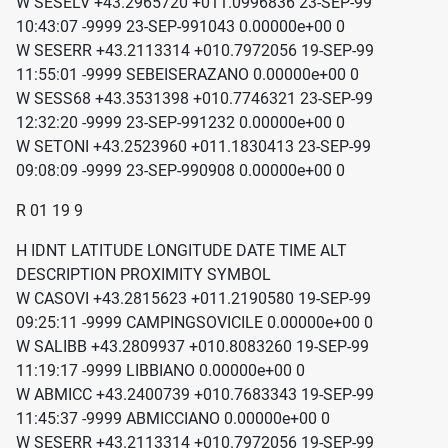
W SESELV +43.2965720 +011.0996836 23-SEP-99
10:43:07 -9999 23-SEP-991043 0.00000e+00 0
W SESERR +43.2113314 +010.7972056 19-SEP-99
11:55:01 -9999 SEBEISERAZANO 0.00000e+00 0
W SESS68 +43.3531398 +010.7746321 23-SEP-99
12:32:20 -9999 23-SEP-991232 0.00000e+00 0
W SETONI +43.2523960 +011.1830413 23-SEP-99
09:08:09 -9999 23-SEP-990908 0.00000e+00 0
R 01 19 9
H IDNT LATITUDE LONGITUDE DATE TIME ALT
DESCRIPTION PROXIMITY SYMBOL
W CASOVI +43.2815623 +011.2190580 19-SEP-99
09:25:11 -9999 CAMPINGSOVICILE 0.00000e+00 0
W SALIBB +43.2809937 +010.8083260 19-SEP-99
11:19:17 -9999 LIBBIANO 0.00000e+00 0
W ABMICC +43.2400739 +010.7683343 19-SEP-99
11:45:37 -9999 ABMICCIANO 0.00000e+00 0
W SESERR +43.2113314 +010.7972056 19-SEP-99