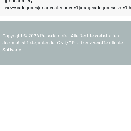
{phocagallery
view=categories|imagecategories=1|imagecategoriessize=1|h
Copyright © 2026 Reisedampfer. Alle Rechte vorbehalten.
Joomla!
ist freie, unter der
GNU/GPL-Lizenz
veröffentlichte
Software.