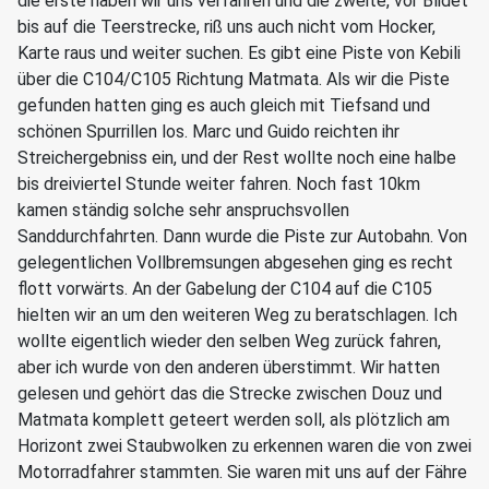
die erste haben wir uns verfahren und die zweite, vor Blidet
bis auf die Teerstrecke, riß uns auch nicht vom Hocker,
Karte raus und weiter suchen. Es gibt eine Piste von Kebili
über die C104/C105 Richtung Matmata. Als wir die Piste
gefunden hatten ging es auch gleich mit Tiefsand und
schönen Spurrillen los. Marc und Guido reichten ihr
Streichergebniss ein, und der Rest wollte noch eine halbe
bis dreiviertel Stunde weiter fahren. Noch fast 10km
kamen ständig solche sehr anspruchsvollen
Sanddurchfahrten. Dann wurde die Piste zur Autobahn. Von
gelegentlichen Vollbremsungen abgesehen ging es recht
flott vorwärts. An der Gabelung der C104 auf die C105
hielten wir an um den weiteren Weg zu beratschlagen. Ich
wollte eigentlich wieder den selben Weg zurück fahren,
aber ich wurde von den anderen überstimmt. Wir hatten
gelesen und gehört das die Strecke zwischen Douz und
Matmata komplett geteert werden soll, als plötzlich am
Horizont zwei Staubwolken zu erkennen waren die von zwei
Motorradfahrer stammten. Sie waren mit uns auf der Fähre