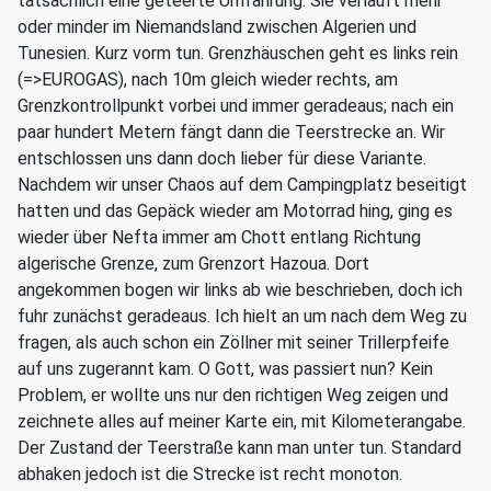
tatsächlich eine geteerte Umfahrung. Sie verläuft mehr
oder minder im Niemandsland zwischen Algerien und
Tunesien. Kurz vorm tun. Grenzhäuschen geht es links rein
(=>EUROGAS), nach 10m gleich wieder rechts, am
Grenzkontrollpunkt vorbei und immer geradeaus; nach ein
paar hundert Metern fängt dann die Teerstrecke an. Wir
entschlossen uns dann doch lieber für diese Variante.
Nachdem wir unser Chaos auf dem Campingplatz beseitigt
hatten und das Gepäck wieder am Motorrad hing, ging es
wieder über Nefta immer am Chott entlang Richtung
algerische Grenze, zum Grenzort Hazoua. Dort
angekommen bogen wir links ab wie beschrieben, doch ich
fuhr zunächst geradeaus. Ich hielt an um nach dem Weg zu
fragen, als auch schon ein Zöllner mit seiner Trillerpfeife
auf uns zugerannt kam. O Gott, was passiert nun? Kein
Problem, er wollte uns nur den richtigen Weg zeigen und
zeichnete alles auf meiner Karte ein, mit Kilometerangabe.
Der Zustand der Teerstraße kann man unter tun. Standard
abhaken jedoch ist die Strecke ist recht monoton.