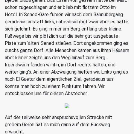
Djebel Biada gehen. Das Essen von gestern hatte bei Marc
schon zugeschlagen und er blieb mit flottem Otto im
Hotel. In Sened-Gare fuhren wir nach dem Bahnübergang
geradeaus anstatt links, unbeabsichtigt zwar aber es hatte
sich gelohnt. Es ging immer am Berg entlang über kleine
Fußwege bis wir plötzlich auf die sehr gut ausgebaute
Piste zum ‘alten’ Sened stießen. Dort angekommen ging es
durchs ganze Dorf. Alle Menschen kamen aus ihren Häusern
aber keiner zeigte uns den Weg hinauf zum Berg.
Irgendwann fanden wir ihn, im Dorf rechts halten, und
weiter ging’s. An einer Abzweigung hielten wir. Links ging es
nach El Guetar dem eigentlichen Ziel, geradeaus aus
konnte man hoch zu einem Funkturm fahren. Wir
entschlossen uns für diesen Abstecher.
Auf der teilweise sehr anspruchsvollen Strecke mit
grobem Geröll hat es mich dann auf dem Rückweg
erwischt.