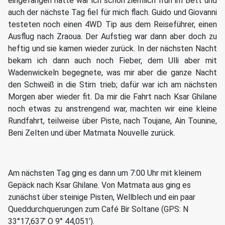
eingefangen hatte war ich schon ziemlich früh im Bett und
auch der nächste Tag fiel für mich flach. Guido und Giovanni
testeten noch einen 4WD Tip aus dem Reiseführer, einen
Ausflug nach Zraoua. Der Aufstieg war dann aber doch zu
heftig und sie kamen wieder zurück. In der nächsten Nacht
bekam ich dann auch noch Fieber, dem Ulli aber mit
Wadenwickeln begegnete, was mir aber die ganze Nacht
den Schweiß in die Stirn trieb; dafür war ich am nächsten
Morgen aber wieder fit. Da mir die Fahrt nach Ksar Ghilane
noch etwas zu anstrengend war, machten wir eine kleine
Rundfahrt, teilweise über Piste, nach Toujane, Ain Tounine,
Beni Zelten und über Matmata Nouvelle zurück.
Am nächsten Tag ging es dann um 7:00 Uhr mit kleinem
Gepäck nach Ksar Ghilane. Von Matmata aus ging es
zunächst über steinige Pisten, Wellblech und ein paar
Queddurchquerungen zum Café Bir Soltane (GPS: N
33°17,637’ O 9° 44,051’).