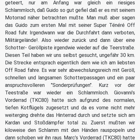
geteert, nur am Anfang war gleich ein riesiges
Schlammloch, daß Guido so gut gefiel daß er es mit seinem
Motorrad näher betrachten mußte. Man muß aber sagen
das Guido zum ersten Mal mit seiner Super Ténéré Off
Road fuhr. Irgendwann war die Durchfahrt dann verboten,
Militärgelände!. Also wieder zurück und dann über eine
Schotter- Geröllpiste irgendwie wieder auf die Teerstraße.
Diesen Teil haben wir uns selbst gesucht, ungefähr 30 km.
Die Strecke entsprach eigentlich dem wie ich am liebsten
Off Road fahre. Es war sehr abwechslungsreich mit Geröll,
schnellen und langsamen Schotterpassagen und ein paar
anspruchsvolleren "Sonderprüfungen". Kurz vor der
Teestraße war wieder ein Schlammloch. Giovanni’s
Vorderrad (TKC80) hatte sich aufgrund des normalen,
tiefen Kotflügels zugesetzt und da es vorne nicht mehr
weiterging drehte das Hinterrad durch und setzte sich am
Kardan und Stoßdämpfer total zu. Zuerst mußten wir
kiloweise den Schlamm mit den Händen rauspopeln und
dann schoben wir ihn raus. Marc’s Vorderrad (TKC80) hatte